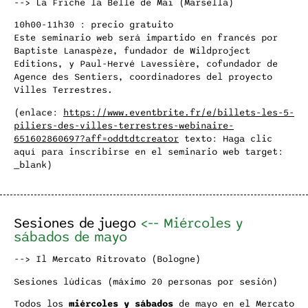
--> La Friche la Belle de Mai (Marsella)
10h00-11h30 : precio gratuito
Este seminario web será impartido en francés por
Baptiste Lanaspèze, fundador de Wildproject
Editions, y Paul-Hervé Lavessière, cofundador de
Agence des Sentiers, coordinadores del proyecto
Villes Terrestres.
(enlace:
https://www.eventbrite.fr/e/billets-les-5-
piliers-des-villes-terrestres-webinaire-
651602860697?aff=oddtdtcreator
texto: Haga clic
aquí para inscribirse en el seminario web target:
_blank)
Sesiones de juego
<--
Miércoles y
sábados de mayo
--> Il Mercato Ritrovato (Bologne)
Sesiones lúdicas (máximo 20 personas por sesión)
Todos los
miércoles y sábados
de mayo en el Mercato